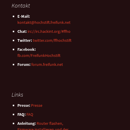
Kontakt
E-Mail:
kontakt@hochstift.freifunk.net
Chat:
irc://irc.hackint.org/#ffho
Twitter:
twitter.com/ffhochstift
Facebook:
fb.com/FreifunkHochstift
Forum:
forum.freifunk.net
Links
Presse:
Presse
FAQ:
FAQ
Anleitung:
Router flashen,
Firmware installieren und der