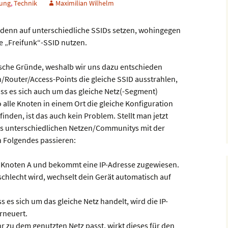
ung
,
Technik
Maximilian Wilhelm
r denn auf unterschiedliche SSIDs setzen, wohingegen
e „Freifunk“-SSID nutzen.
ische Gründe, weshalb wir uns dazu entschieden
outer/Access-Points die gleiche SSID ausstrahlen,
ss es sich auch um das gleiche Netz(-Segment)
o alle Knoten in einem Ort die gleiche Konfiguration
inden, ist das auch kein Problem. Stellt man jetzt
aus unterschiedlichen Netzen/Communitys mit der
 Folgendes passieren:
it Knoten A und bekommt eine IP-Adresse zugewiesen.
hlecht wird, wechselt dein Gerät automatisch auf
 es sich um das gleiche Netz handelt, wird die IP-
rneuert.
r zu dem genutzten Netz passt, wirkt dieses für den