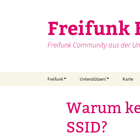
Zum
Inhalt
Freifunk 
springen
Freifunk Community aus der Un
Freifunk
Unterstützen!
Karte
Was ist Freifunk?
Wie kann ich
unterstützen?
Warum kei
Mitmachen!
Wer unterstützt schon?
Freifunk-Router
SSID?
einrichten
Routerübersicht