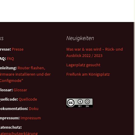
ks
Neuigkeiten
resse:
Presse
Was war & was wird – Rück- und
Ausblick 2022 / 2023
AQ:
FAQ
Lagerplatz gesucht
nleitung:
Router flashen,
irmware installieren und der
Freifunk am Königsplatz
Configmode"
lossar:
Glossar
uellcode:
Quellcode
okumentation:
Doku
mpressum:
Impressum
atenschutz:
atenschutzerklärung