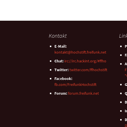
Kontakt
Lin
E-Mail:
P
kontakt@hochstift.freifunk.net
F
Chat:
irc://irc.hackint.org/#ffho
A
Twitter:
twitter.com/ffhochstift
F
"
Facebook:
fb.com/FreifunkHochstift
G
Forum:
forum.freifunk.net
Q
D
I
D
D