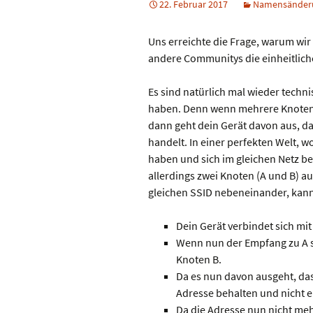
22. Februar 2017
Namensänder
Firmware
Uns erreichte die Frage, warum wi
andere Communitys die einheitlich
Nutzungsbedingungen
Es sind natürlich mal wieder techn
haben. Denn wenn mehrere Knoten/R
dann geht dein Gerät davon aus, da
handelt. In einer perfekten Welt, w
haben und sich im gleichen Netz bef
allerdings zwei Knoten (A und B) 
gleichen SSID nebeneinander, kann
Dein Gerät verbindet sich m
Wenn nun der Empfang zu A sc
Knoten B.
Da es nun davon ausgeht, dass
Adresse behalten und nicht e
Da die Adresse nun nicht meh